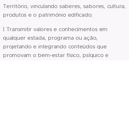
Território, vinculando saberes, sabores, cultura,
produtos e o património edificado;
| Transmitir valores e conhecimentos em
qualquer estada, programa ou ação,
projetando e integrando conteúdos que
promovam o bem-estar físico, psíquico e
ambiental.
Paula e José
22-12-
2020
Villa
Chanca
Veja
também
:
entre
os